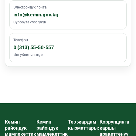
Электрондук почта
info@kemin.gov.kg
Суроо/тактоо үчүн
Телефон
0 (313) 55-50-557
Иш убактысында
Кемин
Кемин
Тез жардам
Коррупцияга
райондук
райондук
кызматтары:
каршы
мамлекеттик
мамлекеттик
аракеттенүү