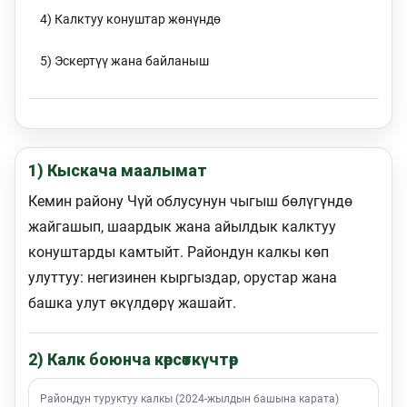
4) Калктуу конуштар жөнүндө
5) Эскертүү жана байланыш
1) Кыскача маалымат
Кемин району Чүй облусунун чыгыш бөлүгүндө
жайгашып, шаардык жана айылдык калктуу
конуштарды камтыйт. Райондун калкы көп
улуттуу: негизинен кыргыздар, орустар жана
башка улут өкүлдөрү жашайт.
2) Калк боюнча көрсөткүчтөр
Райондун туруктуу калкы (2024-жылдын башына карата)