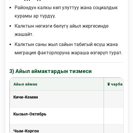
Райондун калкы көп улуттуу жана социалдык
курамы ар түрдүү.
Калктын негизги бөлүгү айыл жергесинде
жашайт.
Калктын саны жыл сайын табигый өсүш жана
миграция факторлоруна жараша өзгөрүп турат.
3) Айыл аймактардын тизмеси
Айыл аймак
Үй чарба
Кичи-Кемин
2 
Кызыл-Октябрь
1 
Чым-Коргон
1 