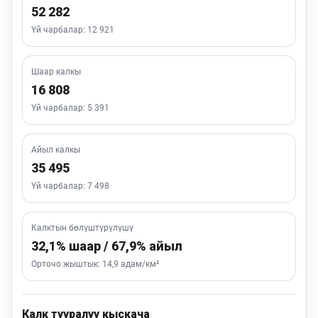
52 282
Үй чарбалар: 12 921
Шаар калкы
16 808
Үй чарбалар: 5 391
Айыл калкы
35 495
Үй чарбалар: 7 498
Калктын бөлүштүрүлүшү
32,1% шаар / 67,9% айыл
Орточо жыштык: 14,9 адам/км²
Калк тууралуу кыскача