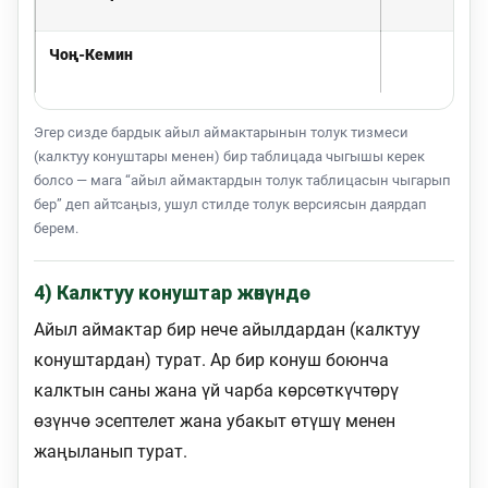
Чоң-Кемин
1 
Эгер сизде бардык айыл аймактарынын толук тизмеси
(калктуу конуштары менен) бир таблицада чыгышы керек
болсо — мага “айыл аймактардын толук таблицасын чыгарып
бер” деп айтсаңыз, ушул стилде толук версиясын даярдап
берем.
4) Калктуу конуштар жөнүндө
Айыл аймактар бир нече айылдардан (калктуу
конуштардан) турат. Ар бир конуш боюнча
калктын саны жана үй чарба көрсөткүчтөрү
өзүнчө эсептелет жана убакыт өтүшү менен
жаңыланып турат.