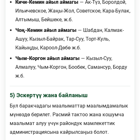
Кичи-Кемин айыл аймагы
— Ак-Түз, Боролдой,
Ильичевское, Жаңы-Жол, Советское, Кара-Булак,
Алтымыш, Бейшеке, ж.б.
Чоң-Кемин айыл аймагы
— Шабдан, Калмак-
Ашуу, Кызыл-Байрак, Тар-Суу, Торт-Куль,
Кайыңды, Кароол-Дөбө ж.б.
Чым-Коргон айыл аймагы
— Кызыл-Суу,
Алмалуу, Чым-Коргон, Бообек, Самансур, Борду
ж.б.
5) Эскертүү жана байланыш
Бул баракчадагы маалыматтар маалымдамалык
мүнөздө берилет. Расмий тактоо жана кошумча
маалымат алуу үчүн райондук мамлекеттик
администрациясына кайрылсаңыз болот.