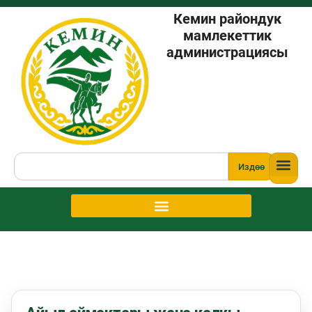
Кемин райондук
мамлекеттик
администрациясы
Издөө