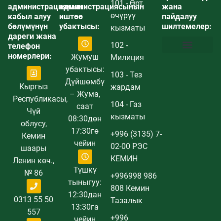
101 - Өрт
администрациянын
администрациясынын
жана
өчүрүү
кабыл алуу
иштөө
пайдалуу
бөлүмүнүн
убактысы:
шилтемелер:
кызматы
дареги жана
102 -
телефон
номерлери:
Жумуш
Милиция
Коррупцияга каршы аракеттенүү жөнүндө маалымат
Постановление и план о мерах по предотвращению коррупции
Купуялык саясаты
Сайттын картасы
убактысы:
103 - Тез
Дүйшөмбү
Кыргыз
жардам
– Жума,
Республикасы,
104 - Газ
саат
Чүй
кызматы
08:30дөн
облусу,
17:30гө
+996 (3135) 7-
Кемин
чейин
02-00 РЭС
шаары
КЕМИН
Ленин көч.,
Түшкү
№ 86
+996998 986
тыныгуу:
808 Кемин
12:30дан
0313 55 50
Тазалык
13:30га
557
+996
чейин