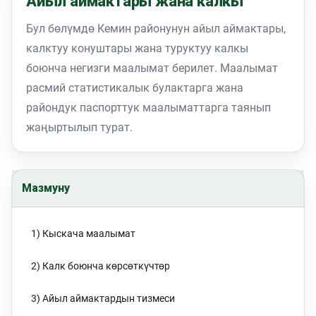
Айыл аймактары жана калкы
Бул бөлүмдө Кемин районунун айыл аймактары,
калктуу конуштары жана туруктуу калкы
боюнча негизги маалымат берилет. Маалымат
расмий статистикалык булактарга жана
райондук паспорттук маалыматтарга таянып
жаңыртылып турат.
Мазмуну
1) Кыскача маалымат
2) Калк боюнча көрсөткүчтөр
3) Айыл аймактардын тизмеси