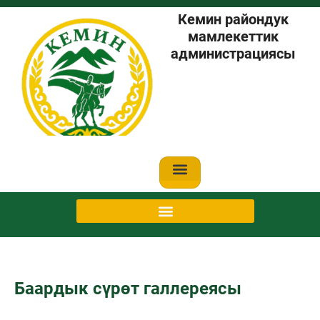
Кемин райондук
мамлекеттик
администрациясы
Баардык сүрөт галлереясы