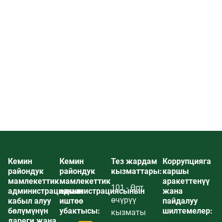
Кемин
Кемин
Тез жардам
Коррупцияга
райондук
райондук
кызматтары:
каршы
мамлекеттик
мамлекеттик
аракеттенүү
101 - Өрт
администрациянын
администрациясынын
жана
өчүрүү
кабыл алуу
иштөө
пайдалуу
бөлүмүнүн
убактысы:
шилтемелер:
кызматы
дареги жана