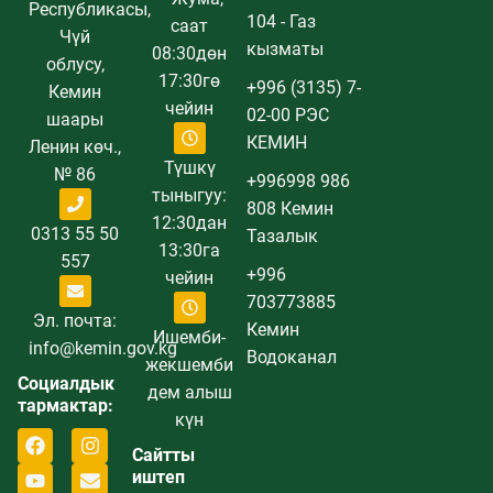
Республикасы,
104 - Газ
саат
Чүй
кызматы
08:30дөн
облусу,
17:30гө
+996 (3135) 7-
Кемин
чейин
02-00 РЭС
шаары
КЕМИН
Ленин көч.,
Түшкү
№ 86
+996998 986
тыныгуу:
808 Кемин
12:30дан
0313 55 50
Тазалык
13:30га
557
+996
чейин
703773885
Эл. почта:
Кемин
Ишемби-
info@kemin.gov.kg
Водоканал
жекшемби
Социалдык
дем алыш
тармактар:
күн
Сайтты
иштеп