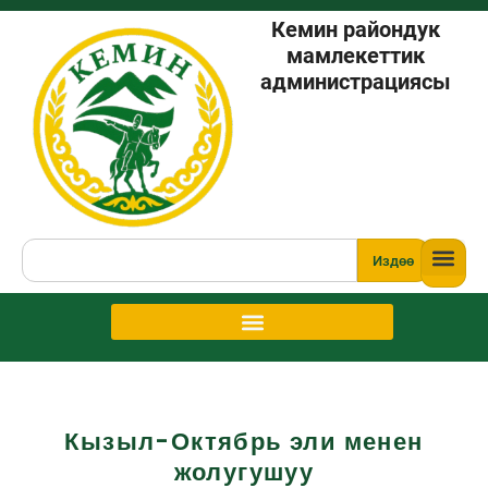
Кемин райондук
мамлекеттик
администрациясы
Издөө
Кызыл-Октябрь эли менен
жолугушуу