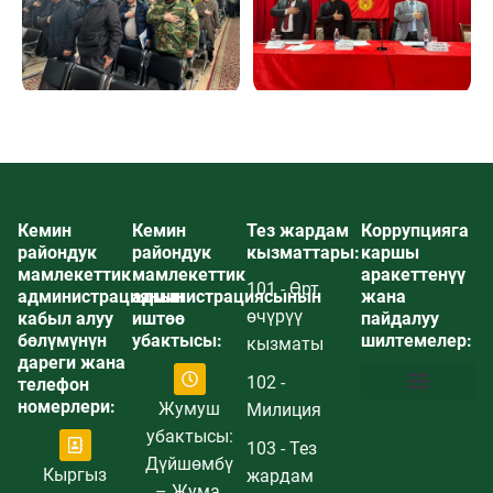
Кемин
Кемин
Тез жардам
Коррупцияга
райондук
райондук
кызматтары:
каршы
мамлекеттик
мамлекеттик
аракеттенүү
101 - Өрт
администрациянын
администрациясынын
жана
өчүрүү
кабыл алуу
иштөө
пайдалуу
бөлүмүнүн
убактысы:
шилтемелер:
кызматы
дареги жана
102 -
телефон
номерлери:
Жумуш
Милиция
Коррупцияга каршы аракеттенүү жөнүндө маалымат
Постановление и план о мерах по предотвращению коррупции
Купуялык саясаты
Сайттын картасы
убактысы:
103 - Тез
Дүйшөмбү
Кыргыз
жардам
– Жума,