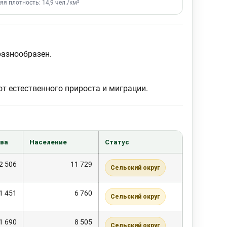
яя плотность: 14,9 чел./км²
разнообразен.
т естественного прироста и миграции.
ва
Население
Статус
2 506
11 729
Сельский округ
1 451
6 760
Сельский округ
1 690
8 505
Сельский округ