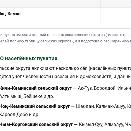
Чоң-Кемин
и нужно вывести полный перечень всех сельских округов (вместе с на
елай полную таблицу сельских округов», и я подготовлю расширенную в
 О населённых пунктах
льские округа включают несколько сёл (населённых пункт
дётся учёт численности населения и домохозяйств, и данн
Кичи-Кеминский сельский округ
— Ак-Түз, Боролдой, Ильич
Алтымыш, Бейшеке и др.
Чоң-Кеминский сельский округ
— Шабдан, Калмак-Ашуу, Кы
Кароол-Дөбө и др.
Чым-Коргонский сельский округ
— Кызыл-Суу, Алмалуу, Чы