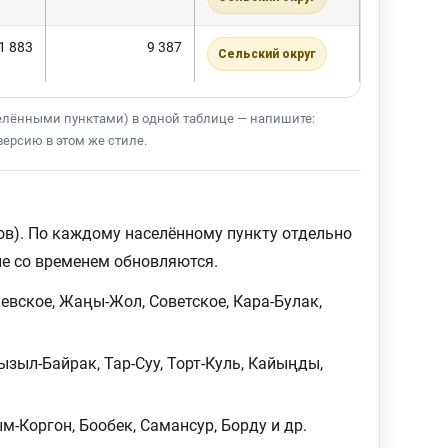
1 883
9 387
Сельский округ
селёнными пунктами) в одной таблице — напишите:
ерсию в этом же стиле.
ов). По каждому населённому пункту отдельно
ые со временем обновляются.
евское, Жаңы-Жол, Советское, Кара-Булак,
зыл-Байрак, Тар-Суу, Торт-Куль, Кайыңды,
м-Коргон, Бообек, Самансур, Борду и др.