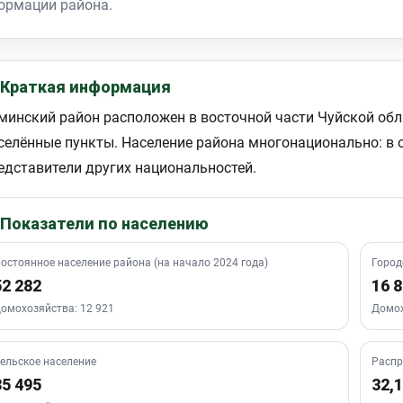
ормации района.
 Краткая информация
минский район расположен в восточной части Чуйской обл
селённые пункты. Население района многонационально: в
едставители других национальностей.
 Показатели по населению
остоянное население района (на начало 2024 года)
Город
52 282
16 
омохозяйства: 12 921
Домох
ельское население
Распр
35 495
32,