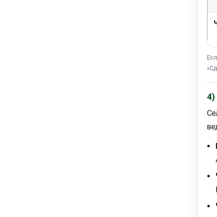
Есл
«Сд
4)
Се
ве