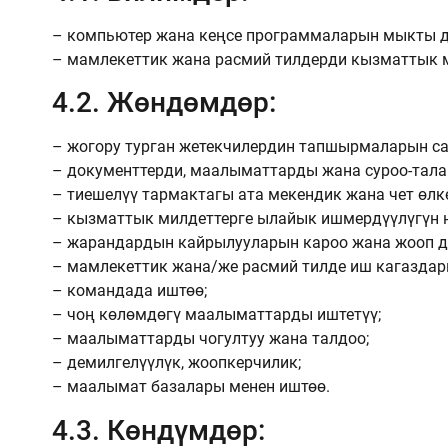
– компьютер жана кеңсе программаларын мыкты д
– мамлекеттик жана расмий тилдерди кызматтык м
4.2. Жөндөмдөр:
– жогору турган жетекчилердин тапшырмаларын са
– документтерди, маалыматтарды жана суроо-тала
– тиешелүү тармактагы ата мекендик жана чет өл
– кызматтык милдеттерге ылайык ишмердүүлүгүн 
– жарандардын кайрылууларын кароо жана жооп д
– мамлекеттик жана/же расмий тилде иш кагаздар
– командада иштөө;
– чоң көлөмдөгү маалыматтарды иштетүү;
– маалыматтарды чогултуу жана талдоо;
– демилгелүүлүк, жоопкерчилик;
– маалымат базалары менен иштөө.
4.3. Көндүмдөр: