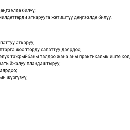
еңгээлде билүү;
илдеттерди аткарууга жетиштүү деңгээлде билүү.
паттуу аткаруу;
птарга жоопторду сапаттуу даярдоо;
көлүк тажрыйбаны талдоо жана аны практикалык иште кол
натыйжалуу пландаштыруу;
аярдоо;
ын жүргүзүү;