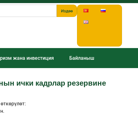
Издөө
ризм жана инвестиция
Байланыш
нын ички кадрлар резервине
өткөрүлөт:
н.