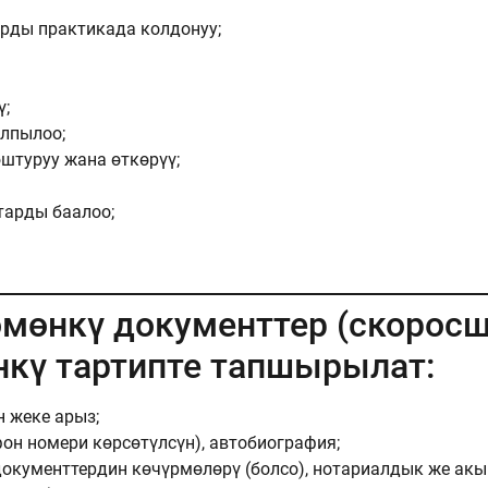
арды практикада колдонуу;
ү;
лпылоо;
штуруу жана өткөрүү;
арды баалоо;
өмөнкү документтер (скоросш
нкү тартипте тапшырылат:
 жеке арыз;
он номери көрсөтүлсүн), автобиография;
окументтердин көчүрмөлөрү (болсо), нотариалдык же акы