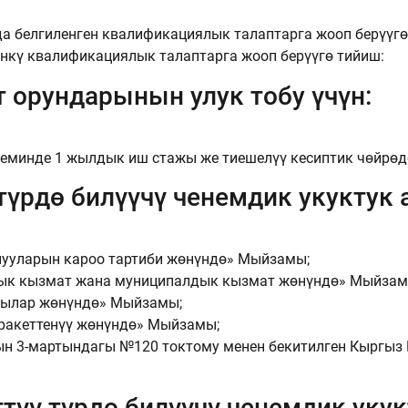
а белгиленген квалификациялык талаптарга жооп берүүгө
өнкү квалификациялык талаптарга жооп берүүгө тийиш:
 орундарынын улук тобу үчүн:
еминде 1 жылдык иш стажы же тиешелүү кесиптик чөйрө
 түрдө билүүчү ченемдик укуктук 
ууларын кароо тартиби жөнүндө» Мыйзамы;
ык кызмат жана муниципалдык кызмат жөнүндө» Мыйзам
тылар жөнүндө» Мыйзамы;
ракеттенүү жөнүндө» Мыйзамы;
н 3-мартындагы №120 токтому менен бекитилген Кыргыз 
түү түрдө билүүчү ченемдик укук