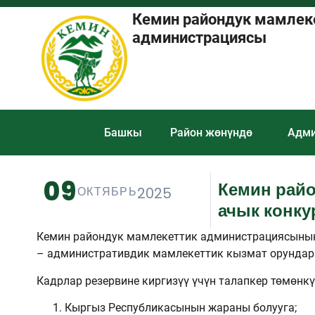
Кемин райондук мамлек
администрациясы
Башкы
Район жөнүндө
Адми
09
Кемин райо
ОКТЯБРЬ
2025
ачык конку
Кемин райондук мамлекеттик администрациясынын 
– административдик мамлекеттик кызмат орундары
Кадрлар резервине киргизүү үчүн талапкер төмөнкү
Кыргыз Республикасынын жараны болууга;