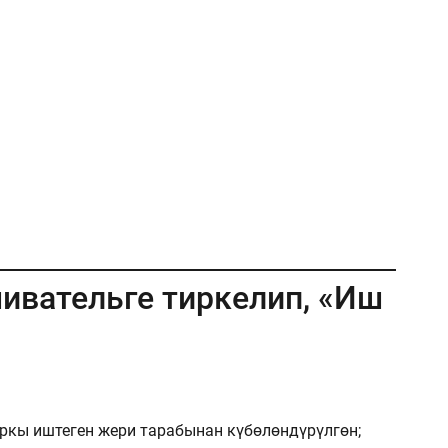
ивательге тиркелип, «Иш
ркы иштеген жери тарабынан күбөлөндүрүлгөн;