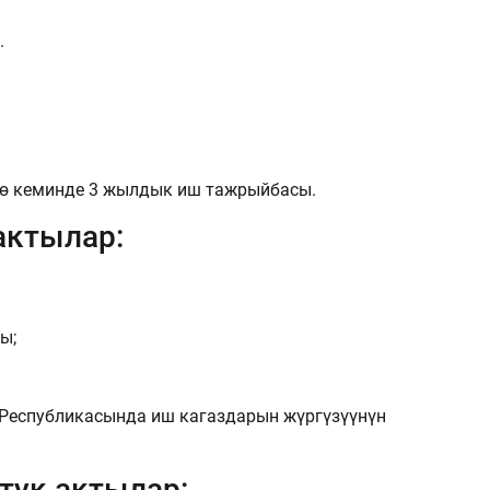
.
дө кеминде 3 жылдык иш тажрыйбасы.
актылар:
ы;
Республикасында иш кагаздарын жүргүзүүнүн
тук актылар: