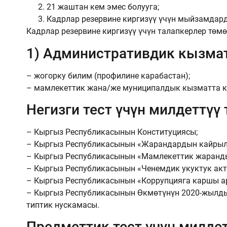
21 жаштан кем эмес болууга;
Кадрлар резервине киргизүү үчүн мыйзамдард
Кадрлар резервине киргизүү үчүн талапкерлер төм
1) Административдик кызмат
– жогорку билим (профилине карабастан);
– мамлекеттик жана/же муниципалдык кызматта к
Негизги тест үчүн милдеттүү
– Кыргыз Республикасынын Конституциясы;
– Кыргыз Республикасынын «Жарандардын кайрыл
– Кыргыз Республикасынын «Мамлекеттик жаранд
– Кыргыз Республикасынын «Ченемдик укуктук ак
– Кыргыз Республикасынын «Коррупцияга каршы а
– Кыргыз Республикасынын Өкмөтүнүн 2020-жылды
типтик нускамасы.
Предметтик тест үчүн милдет