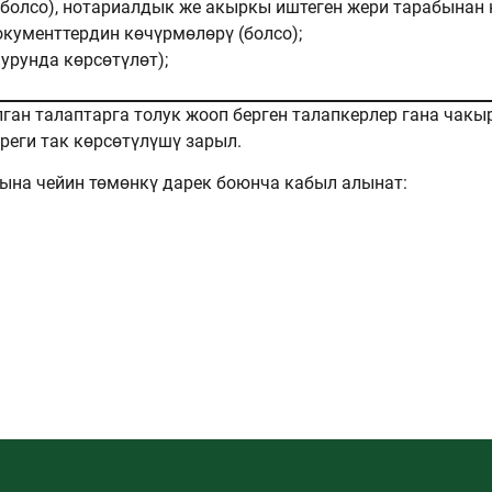
 болсо), нотариалдык же акыркы иштеген жери тарабынан 
кументтердин көчүрмөлөрү (болсо);
урунда көрсөтүлөт);
ган талаптарга толук жооп берген талапкерлер гана чакы
еги так көрсөтүлүшү зарыл.
ына чейин төмөнкү дарек боюнча кабыл алынат: