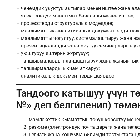
– ченемдик укуктук актылар менен иштөө жана ал
– электрондук маалымат базалары менен иштөө;
– процесстерди структуралык моделдөө;
– маалыматтык-аналитикалык документтерди түзү
– маалыматты чогултуу, системалаштыруу жана жа
– презентацияларды жана окутуу семинарларын ую
– уюштуруу иштерин жүргүзүү;
– тапшырмаларды пландаштыруу жана жыйынтыкт
– тапшырмаларды ыкчам аткаруу;
– аналитикалык документтерди даярдоо.
Тандоого катышуу үчүн т
№» деп белгиленип) төмө
мамлекеттик кызматтын тобун көрсөтүү менен
резюме (электрондук почта дареги жана телеф
негизги жана кошумча билимди тастыктаган д