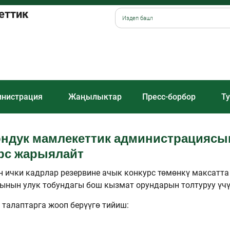
еттик
нистрация
Жаңылыктар
Пресс-борбор
Ту
ндук мамлекеттик администрациясы
рс жарыялайт
ички кадрлар резервине ачык конкурс төмөнкү максатта 
нын улук тобундагы бош кызмат орундарын толтуруу үчү
 талаптарга жооп берүүгө тийиш: