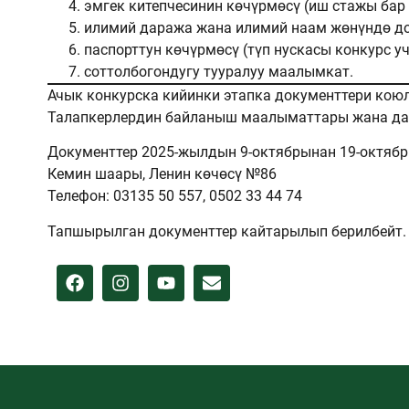
эмгек китепчесинин көчүрмөсү (иш стажы бар
илимий даража жана илимий наам жөнүндө до
паспорттун көчүрмөсү (түп нускасы конкурс уч
соттолбогондугу тууралуу маалымкат.
Ачык конкурска кийинки этапка документтери коюл
Талапкерлердин байланыш маалыматтары жана дар
Документтер 2025-жылдын 9-октябрынан 19-октябр
Кемин шаары, Ленин көчөсү №86
Телефон: 03135 50 557, 0502 33 44 74
Тапшырылган документтер кайтарылып берилбейт.