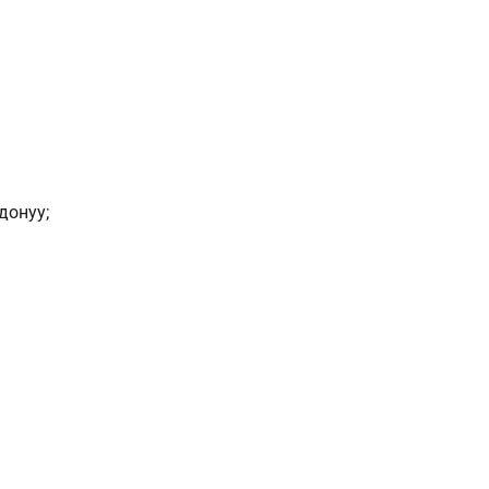
донуу;