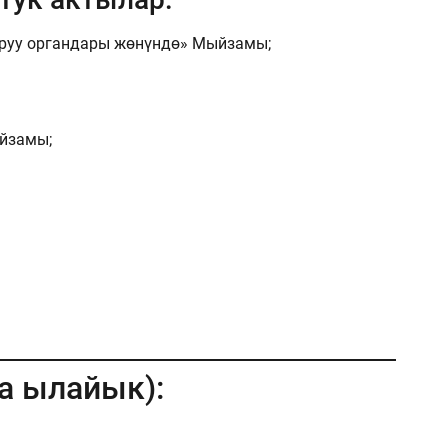
аруу органдары жөнүндө» Мыйзамы;
йзамы;
а ылайык):