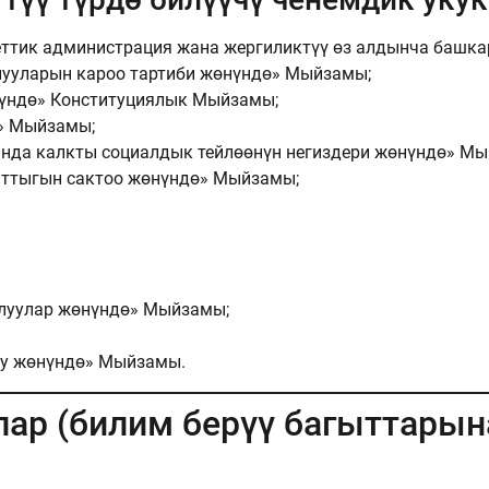
ттик администрация жана жергиликтүү өз алдынча башк
ууларын кароо тартиби жөнүндө» Мыйзамы;
үндө» Конституциялык Мыйзамы;
» Мыйзамы;
нда калкты социалдык тейлөөнүн негиздери жөнүндө» Мы
ттыгын сактоо жөнүндө» Мыйзамы;
луулар жөнүндө» Мыйзамы;
уу жөнүндө» Мыйзамы.
лар (билим берүү багыттарын